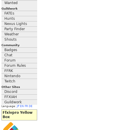
Wanted
Guildwork
FATEs
Hunts
Nexus Lights
Party Finder
Weather
Shouts
Community
Badges
Chat
Forum
Forum Rules
FFRK
Nintendo
Twitch
Other Sites
Discord
FFXIAH
Guildwork
Language:
JP
EN
FR
DE
Ffxivpro Yellow
Box