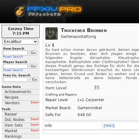
Eorzea Time
Trockener Brunnen
7:15 PM
Gartenausstattung
Lv
1
Item Search
Du hast schon immer davon geträumt, deinen eig
Brunnen zu besitzen, aber dich plagen einige
Power Search
folgenden Ängste: Akrophobie, Klaustrophob
Aquaphobie, Bathophobie oder Cleithrophobie? Dann
Player Search
dieses Produkt genau das Richtige für dich! Für di
hochwertigen Steinbrunnen brauchst du keine Lö
Power Search
graben, keinen Grund und Boden zu weihen und 
Free Co. Search
keine Kettenbriefe an deine liebsten Feinde
verschicken.
35
Game Data
Item Level
Achievements
Crafting and Repairs
Recipes
Repair Level
Lv1 Carpenter
Vendors
Soon!
Market Board:
Gartenmöbel
Tools
Bazaar
Sells For
648 Gil
DoL Nodes
Soon!
Item Sets
Soon!
Info
[
Wiki
]
Market
Soon!
Rankings