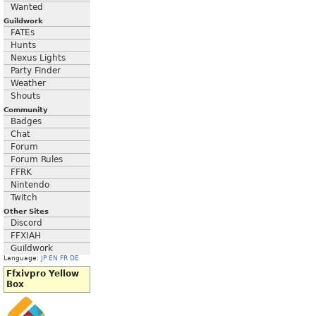
Wanted
Guildwork
FATEs
Hunts
Nexus Lights
Party Finder
Weather
Shouts
Community
Badges
Chat
Forum
Forum Rules
FFRK
Nintendo
Twitch
Other Sites
Discord
FFXIAH
Guildwork
Language:
JP
EN
FR
DE
Ffxivpro Yellow
Box