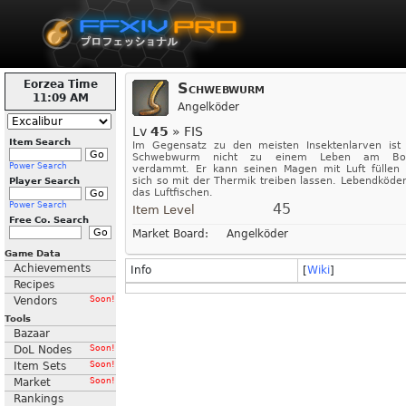
Eorzea Time
Schwebwurm
11:09 AM
Angelköder
Lv
45
» FIS
Item Search
Im Gegensatz zu den meisten Insektenlarven ist
Schwebwurm nicht zu einem Leben am Bo
Power Search
verdammt. Er kann seinen Magen mit Luft füllen
sich so mit der Thermik treiben lassen. Lebendköder
Player Search
das Luftfischen.
Power Search
45
Item Level
Free Co. Search
Market Board:
Angelköder
Game Data
Achievements
Info
[
Wiki
]
Recipes
Vendors
Soon!
Tools
Bazaar
DoL Nodes
Soon!
Item Sets
Soon!
Market
Soon!
Rankings